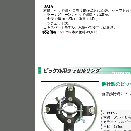
- DATA -
材質：ヘッド部 クロモリ鋼(SCM435M)製、シャフト部 ジ
カラー：グリーン。ヘッド部長さ：228㎜。
全長：60cm～85㎝。重量：455ｇ。
ラチェット式。
エキスパートモデル。氷壁や岩稜向けに最適。
税込価格：
\20,790
(本体価格\19,800)
他社製のピッ
新雪歩行時にピ
- DATA -
材質：アルミと
カラー：シルバ
直径：138㎜