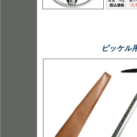
重量：90g 最小
\3,
税込価格
：
ピッケル