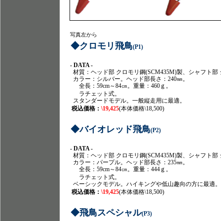
写真左から
◆
クロモリ飛鳥
(P1)
- DATA -
材質：ヘッド部 クロモリ鋼(SCM435M)製、シャフト部 ジ
カラー：シルバー。ヘッド部長さ：240㎜。
全長：59cm～84㎝。重量：460ｇ。
ラチェット式。
スタンダードモデル。一般縦走用に最適。
税込価格：
\19,425
(本体価格\18,500)
◆
バイオレッド飛鳥
(P2)
- DATA -
材質：ヘッド部 クロモリ鋼(SCM435M)製、シャフト部 ジ
カラー：パープル。ヘッド部長さ：235㎜。
全長：59cm～84㎝。重量：444ｇ。
ラチェット式。
ベーシックモデル。ハイキングや低山趣向の方に最適。
税込価格：
\19,425
(本体価格\18,500)
◆
飛鳥スペシャル
(P3)