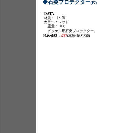
◆石突プロテクター
(P7)
- DATA -
材質：ゴム製
カラー：レッド
重量：10ｇ
ピッケル用石突プロテクター。
税込価格：
\787
(本体価格\750)