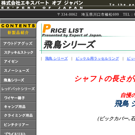
〒334-0062 埼玉県川口市榛松699 TEL：048
|
飛鳥 シリーズ
|
ピッケル用ラッセルリング
|
ピッ
シャフトの長さが
｡｡
自慢
飛鳥 
（ピックカバー､石